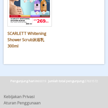
SCARLETT Whitening
Shower Scrub沐浴乳
300ml
Pengunjung hari ini:
6019
Jumlah total pengunjung:
27631572
Kebijakan Privasi
Aturan Penggunaan