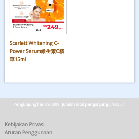
Scarlett Whitening C-
Power Serum維生素C精
華15ml
Pengunjung hari ini:
4898
Jumlah total pengunjung:
27622251
Kebijakan Privasi
Aturan Penggunaan