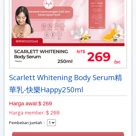
Scarlett Whitening Body Serum精
華乳-快樂Happy250ml
Harga awal:$ 269
Harga member:
$ 269
Pembelian Jumlah：