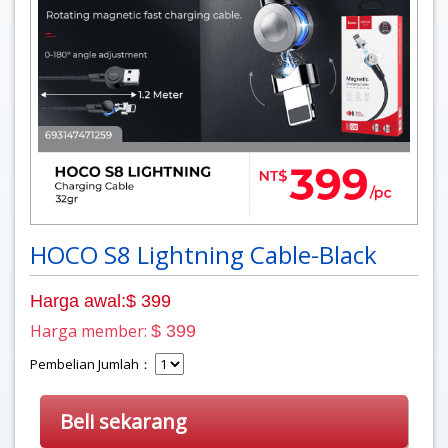
HOCO S8 Lightning Cable-Black
Harga awal:$ 399
Harga member:
$ 399
Pembelian Jumlah：
Beli sekarang