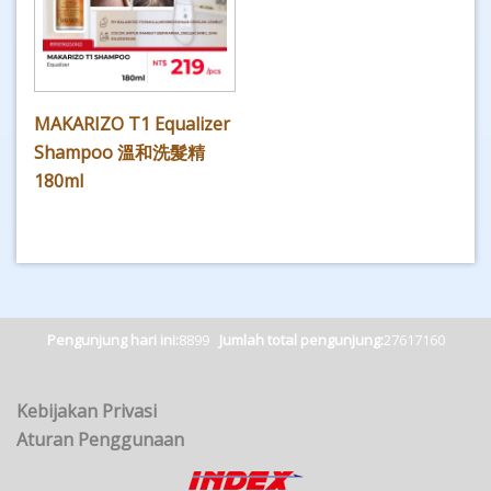
MAKARIZO T1 Equalizer
Shampoo 溫和洗髮精
180ml
Pengunjung hari ini:
8899
Jumlah total pengunjung:
27617160
Kebijakan Privasi
Aturan Penggunaan