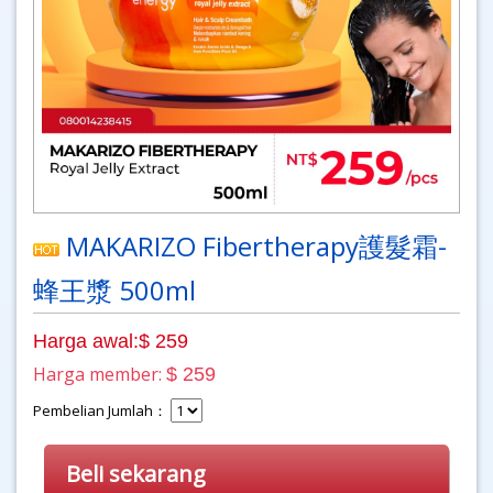
MAKARIZO Fibertherapy護髮霜-
蜂王漿 500ml
Harga awal:$ 259
Harga member:
$ 259
Pembelian Jumlah：
Beli sekarang