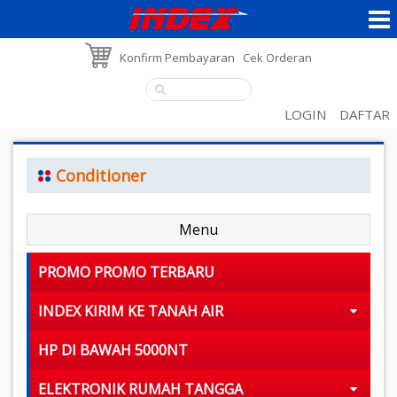
Konfirm Pembayaran
Cek Orderan
LOGIN
DAFTAR
Conditioner
Menu
PROMO PROMO TERBARU
INDEX KIRIM KE TANAH AIR
HP DI BAWAH 5000NT
ELEKTRONIK RUMAH TANGGA