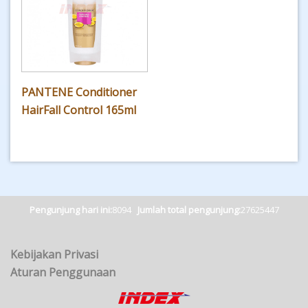
PANTENE Conditioner
HairFall Control 165ml
Pengunjung hari ini:
8094
Jumlah total pengunjung:
27625447
Kebijakan Privasi
Aturan Penggunaan