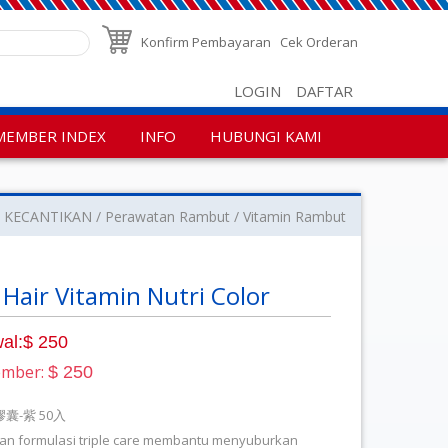
Konfirm Pembayaran
Cek Orderan
LOGIN
DAFTAR
MEMBER INDEX
INFO
HUBUNGI KAMI
KECANTIKAN
Perawatan Rambut
Vitamin Rambut
 Hair Vitamin Nutri Color
al:$ 250
ember:
$ 250
囊-紫 50入
an formulasi triple care membantu menyuburkan