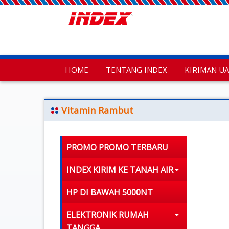
HOME
TENTANG INDEX
KIRIMAN U
Vitamin Rambut
PROMO PROMO TERBARU
INDEX KIRIM KE TANAH AIR
HP DI BAWAH 5000NT
ELEKTRONIK RUMAH
TANGGA