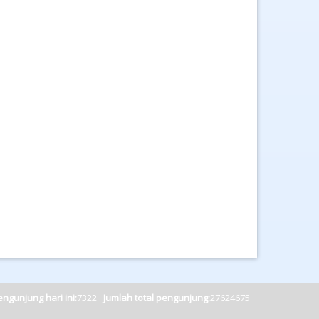
ngunjung hari ini:
7322
Jumlah total pengunjung:
27624675