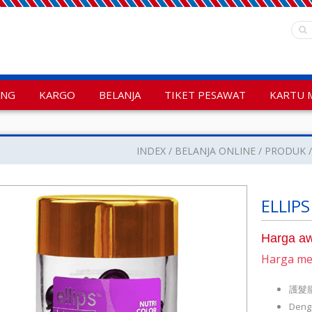
ANG
KARGO
BELANJA
TIKET PESAWAT
KARTU 
INDEX
BELANJA ONLINE
PRODUK
ELLIPS
Harga aw
Harga m
護髮膠
Deng