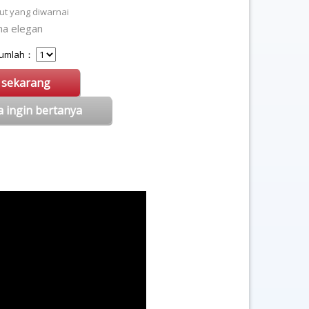
ut yang diwarnai
a elegan
 Jumlah：
i sekarang
a ingin bertanya