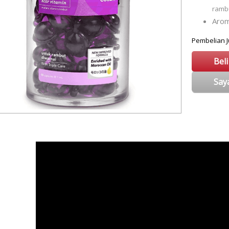
ramb
Arom
Pembelian
Bel
Say