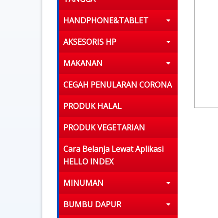
HANDPHONE&TABLET
AKSESORIS HP
MAKANAN
CEGAH PENULARAN CORONA
PRODUK HALAL
PRODUK VEGETARIAN
Cara Belanja Lewat Aplikasi
HELLO INDEX
MINUMAN
BUMBU DAPUR