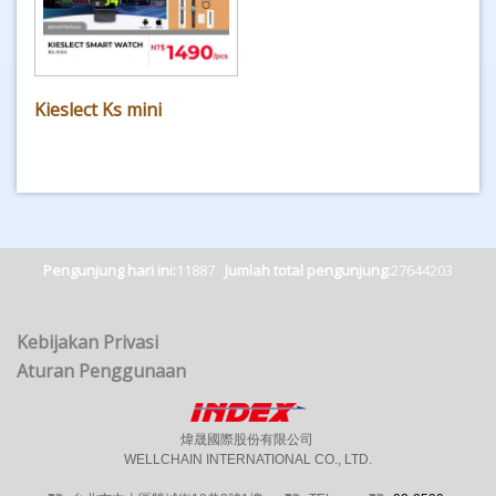
Kieslect Ks mini
Pengunjung hari ini:
11887
Jumlah total pengunjung:
27644203
Kebijakan Privasi
Aturan Penggunaan
煒晟國際股份有限公司
WELLCHAIN INTERNATIONAL CO., LTD.