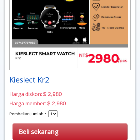
Kieslect Kr2
Harga diskon:
$ 2,980
Harga member:
$ 2,980
Pembelian Jumlah：
Beli sekarang