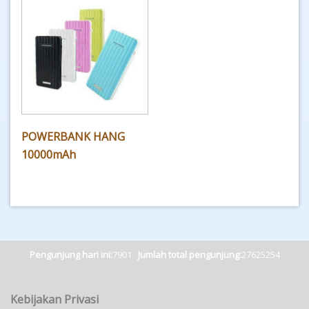
POWERBANK HANG
10000mAh
Pengunjung hari ini:
7901
Jumlah total pengunjung:
27625254
Kebijakan Privasi