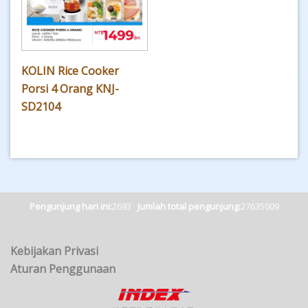
KOLIN Rice Cooker
Porsi 4 Orang KNJ-
SD2104
Pengunjung hari ini:
2693
Jumlah total pengunjung:
27635009
Kebijakan Privasi
Aturan Penggunaan