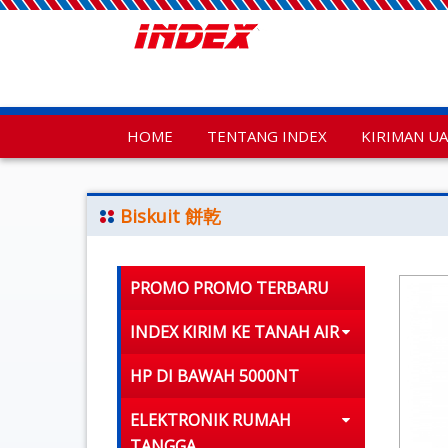
HOME
TENTANG INDEX
KIRIMAN U
Biskuit 餅乾
PROMO PROMO TERBARU
INDEX KIRIM KE TANAH AIR
HP DI BAWAH 5000NT
ELEKTRONIK RUMAH
TANGGA