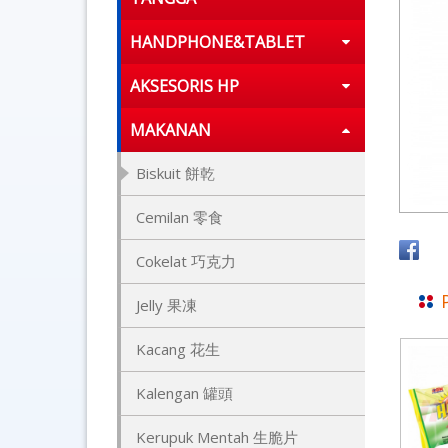
HANDPHONE&TABLET
AKSESORIS HP
MAKANAN
Biskuit 餅乾
Cemilan 零食
Cokelat 巧克力
Jelly 果凍
Kacang 花生
Kalengan 罐頭
Kerupuk Mentah 生脆片