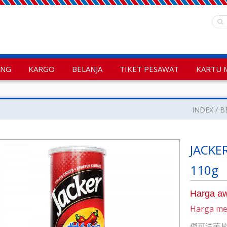
ANG
KARGO
BELANJA
TIKET PESAWAT
KARTU 
INDEX
B
JACKER
110g
Harga aw
Harga m
傑可洋芋片-