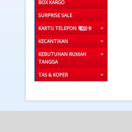
BOX KARGO
SURPRISE SALE
KARTU TELEPON 電話卡
KECANTIKAN
KEBUTUHAN RUMAH
TANGGA
TAS & KOPER