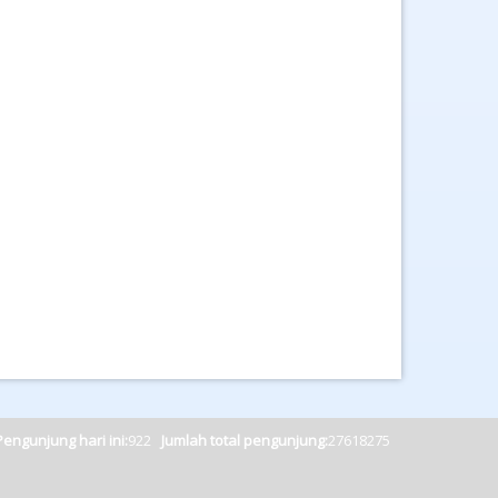
Pengunjung hari ini:
922
Jumlah total pengunjung:
27618275