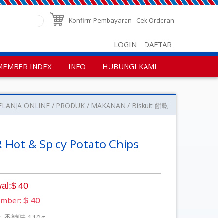
Konfirm Pembayaran
Cek Orderan
LOGIN
DAFTAR
MEMBER INDEX
INFO
HUBUNGI KAMI
ELANJA ONLINE
PRODUK
MAKANAN
Biskuit 餅乾
 Hot & Spicy Potato Chips
al:$ 40
ember:
$ 40
香辣味 110g