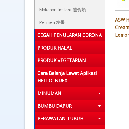
Makanan Instant 速食類
ASW H
Permen 糖果
Cream 
Lemon
CEGAH PENULARAN CORONA
PRODUK HALAL
PRODUK VEGETARIAN
Cara Belanja Lewat Aplikasi
HELLO INDEX
MINUMAN
BUMBU DAPUR
PERAWATAN TUBUH