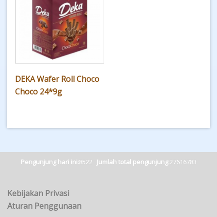
DEKA Wafer Roll Choco
Choco 24*9g
Pengunjung hari ini:
8522
Jumlah total pengunjung:
27616783
Kebijakan Privasi
Aturan Penggunaan