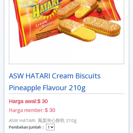
ASW HATARI Cream Biscuits
Pineapple Flavour 210g
Harga awal:$ 30
Harga member:
$ 30
ASW HATARI 鳳梨夾心餅乾 210g
Pembelian Jumlah：