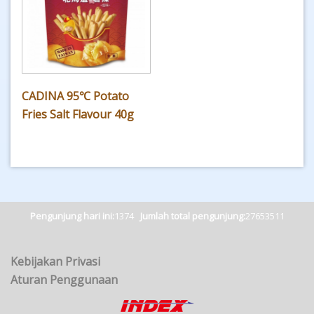
CADINA 95℃ Potato
Fries Salt Flavour 40g
Pengunjung hari ini:
1374
Jumlah total pengunjung:
27653511
Kebijakan Privasi
Aturan Penggunaan