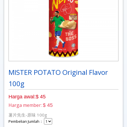
MISTER POTATO Original Flavor
100g
Harga awal:$ 45
Harga member:
$ 45
薯片先生-原味 100g
Pembelian Jumlah：