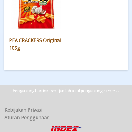
PEA CRACKERS Original
105g
Pengunjung hari ini:
1385
Jumlah total pengunjung:
27653522
Kebijakan Privasi
Aturan Penggunaan