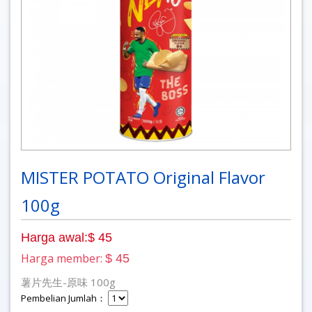
MISTER POTATO Original Flavor
100g
Harga awal:$ 45
Harga member:
$ 45
薯片先生-原味 100g
Pembelian Jumlah：