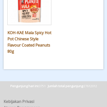
KOH-KAE Mala Spicy Hot
Pot Chinese Style
Flavour Coated Peanuts
80g
Pengunjung hari ini:
3751
Jumlah total pengunjung:
27612012
Kebijakan Privasi