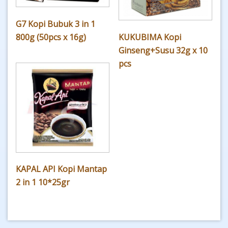
G7 Kopi Bubuk 3 in 1
800g (50pcs x 16g)
KUKUBIMA Kopi
Ginseng+Susu 32g x 10
pcs
KAPAL API Kopi Mantap
2 in 1 10*25gr