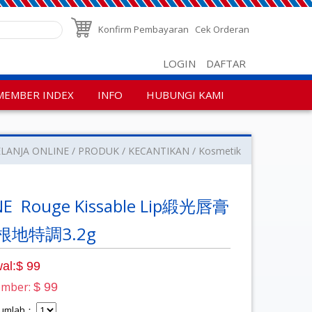
Konfirm Pembayaran
Cek Orderan
LOGIN
DAFTAR
MEMBER INDEX
INFO
HUBUNGI KAMI
LANJA ONLINE
PRODUK
KECANTIKAN
Kosmetik
E Rouge Kissable Lip緞光唇膏
根地特調3.2g
al:$ 99
ember:
$ 99
 Jumlah：