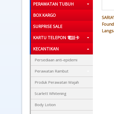
PERAWATAN TUBUH
BOX KARGO
SARIA
Found
SURPRISE SALE
Langs
KARTU TELEPON 電話卡
KECANTIKAN
Persediaan anti-epidemi
Perawatan Rambut
Produk Perawatan Wajah
Scarlett Whitening
Body Lotion