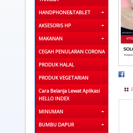
HANDPHONE&TABLET
AKSESORIS HP
MAKANAN
CEGAH PENULARAN CORONA
PRODUK HALAL
PRODUK VEGETARIAN
Cara Belanja Lewat Aplikasi
HELLO INDEX
MINUMAN
BUMBU DAPUR