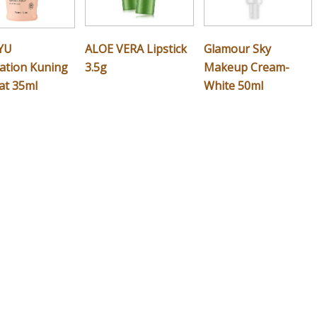
YU
ALOE VERA Lipstick
Glamour Sky
ation Kuning
3.5g
Makeup Cream-
at 35ml
White 50ml