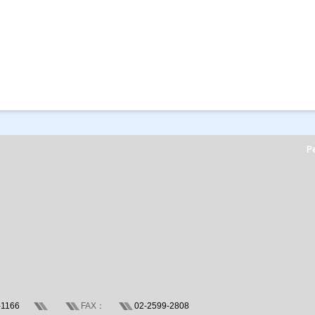
Pe
-1166
FAX：
02-2599-2808