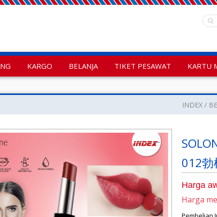
ANG
KARGO
BELANJA
TIKET PESAWAT
KARTU 
INDEX
BE
SOLON
012勃
Harga aw
Harga m
Pembelian