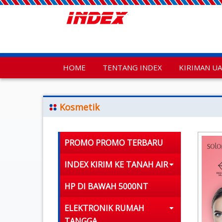
HOME
TENTANG INDEX
KIRIMAN U
Kosmetik
PROMO PROMO TERBARU
INDEX KIRIM KE TANAH AIR
HP DI BAWAH 5000NT
ELEKTRONIK RUMAH
TANGGA