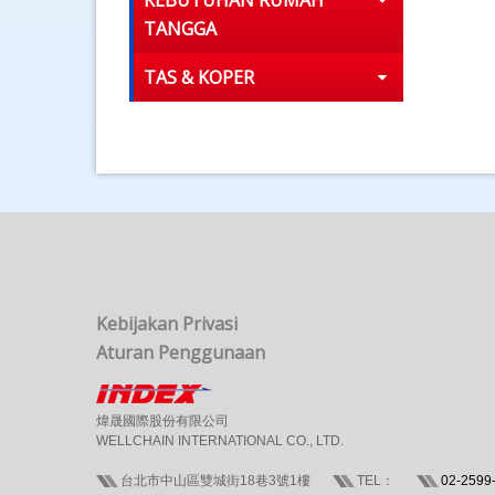
KEBUTUHAN RUMAH
TANGGA
TAS & KOPER
Kebijakan Privasi
Aturan Penggunaan
煒晟國際股份有限公司
WELLCHAIN INTERNATIONAL CO., LTD.
台北市中山區雙城街18巷3號1樓
TEL：
02-2599