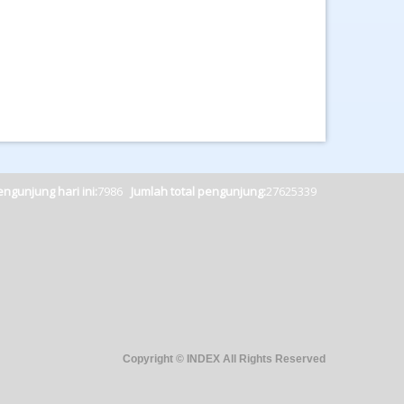
ngunjung hari ini:
7986
Jumlah total pengunjung:
27625339
Copyright © INDEX All Rights Reserved