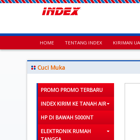
HOME
TENTANG INDEX
KIRIMAN U
Cuci Muka
PROMO PROMO TERBARU
INDEX KIRIM KE TANAH AIR
HP DI BAWAH 5000NT
ELEKTRONIK RUMAH
TANGGA