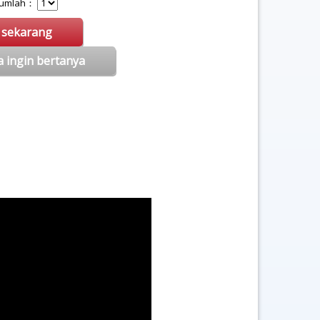
 Jumlah：
i sekarang
a ingin bertanya