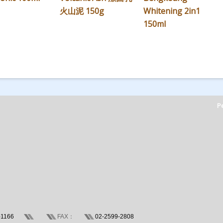
火山泥 150g
Whitening 2in1
150ml
Pe
-1166
FAX：
02-2599-2808