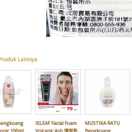
Produk Lainnya
Bengkoang
ISLEAF Facial Foam
MUSTIKA RATU
Tonic 100ml
Volcanic Ash 潔面乳
Bengkoang