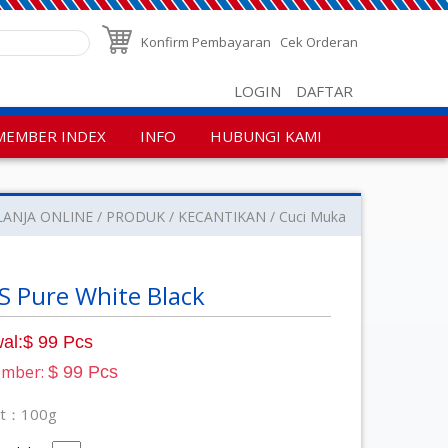
Konfirm Pembayaran
Cek Orderan
LOGIN
DAFTAR
MEMBER INDEX
INFO
HUBUNGI KAMI
LANJA ONLINE
PRODUK
KECANTIKAN
Cuci Muka
 Pure White Black
al:$ 99 Pcs
ember:
$ 99 Pcs
at：100g