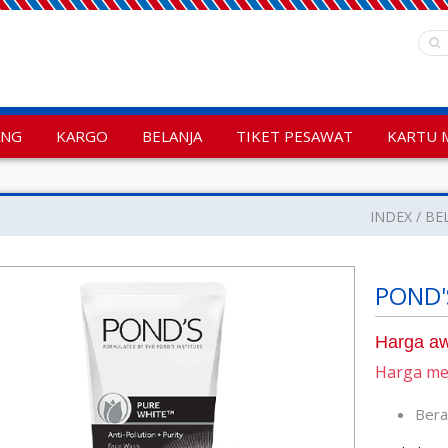
ANG
KARGO
BELANJA
TIKET PESAWAT
KARTU 
INDEX
BE
POND'S
Harga aw
Harga m
Ber