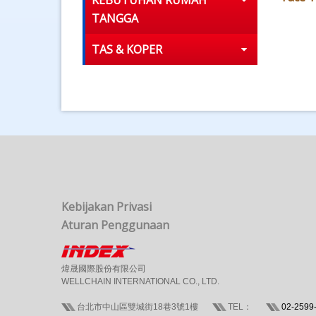
KEBUTUHAN RUMAH
TANGGA
TAS & KOPER
Kebijakan Privasi
Aturan Penggunaan
煒晟國際股份有限公司
WELLCHAIN INTERNATIONAL CO., LTD.
台北市中山區雙城街18巷3號1樓
TEL：
02-2599