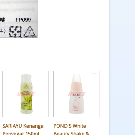
SARIAYU Kenanga
POND'S White
Penyegar 150ml
Beauty Shake &