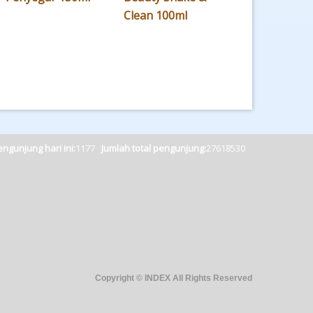
Clean 100ml
ngunjung hari ini:
1177
Jumlah total pengunjung:
27618530
Copyright © INDEX All Rights Reserved