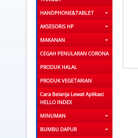
HANDPHONE&TABLET
AKSESORIS HP
MAKANAN
CEGAH PENULARAN CORONA
PRODUK HALAL
PRODUK VEGETARIAN
Cara Belanja Lewat Aplikasi
HELLO INDEX
MINUMAN
BUMBU DAPUR