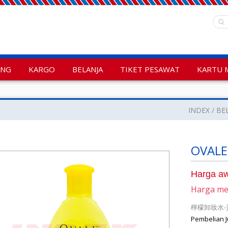
ANG
KARGO
BELANJA
TIKET PESAWAT
KARTU 
INDEX
BE
OVALE 
Harga aw
Harga m
檸檬卸妝水-黃
Pembelian