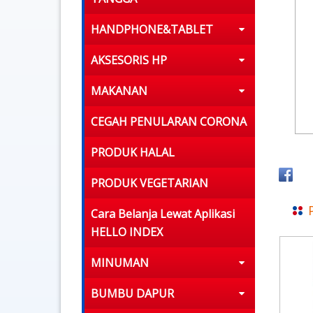
HANDPHONE&TABLET
AKSESORIS HP
MAKANAN
CEGAH PENULARAN CORONA
PRODUK HALAL
PRODUK VEGETARIAN
Cara Belanja Lewat Aplikasi
HELLO INDEX
MINUMAN
BUMBU DAPUR