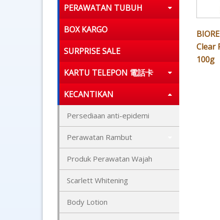
PERAWATAN TUBUH
BOX KARGO
BIORE 
Clear 
SURPRISE SALE
100g
KARTU TELEPON 電話卡
KECANTIKAN
Persediaan anti-epidemi
Perawatan Rambut
Produk Perawatan Wajah
Scarlett Whitening
Body Lotion