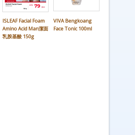
ISLEAF Facial Foam
VIVA Bengkoang
Amino Acid Man潔面
Face Tonic 100ml
乳胺基酸 150g