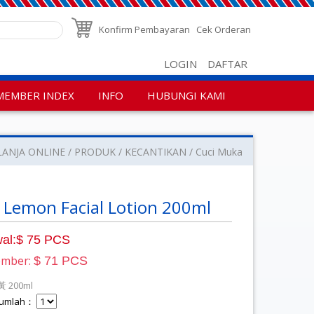
Konfirm Pembayaran
Cek Orderan
LOGIN
DAFTAR
MEMBER INDEX
INFO
HUBUNGI KAMI
LANJA ONLINE
PRODUK
KECANTIKAN
Cuci Muka
Lemon Facial Lotion 200ml
al:$ 75 PCS
ember:
$ 71 PCS
 200ml
 Jumlah：