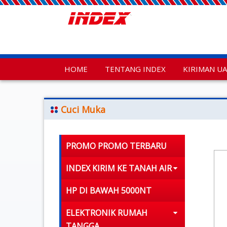
HOME
TENTANG INDEX
KIRIMAN U
Cuci Muka
PROMO PROMO TERBARU
INDEX KIRIM KE TANAH AIR
HP DI BAWAH 5000NT
ELEKTRONIK RUMAH
TANGGA