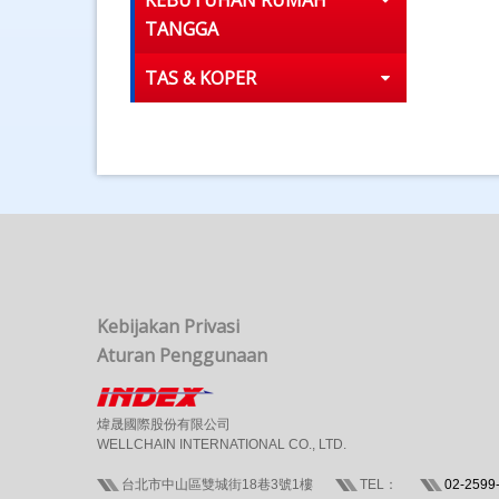
KEBUTUHAN RUMAH
TANGGA
TAS & KOPER
Kebijakan Privasi
Aturan Penggunaan
煒晟國際股份有限公司
WELLCHAIN INTERNATIONAL CO., LTD.
台北市中山區雙城街18巷3號1樓
TEL：
02-2599