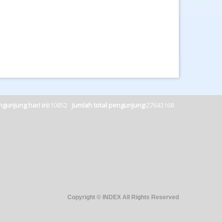
gunjung hari ini:
10852
Jumlah total pengunjung:
27643168
Copyright © INDEX All Rights Reserved