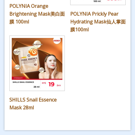
POLYNIA Orange
Brightening Mask美白面
POLYNIA Prickly Pear
膜 100ml
Hydrating Mask仙人掌面
膜100ml
SHILLS Snail Essence
Mask 28ml