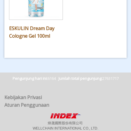
ESKULIN Dream Day
Cologne Gel 100ml
Pengunjung hari ini:
6164
Jumlah total pengunjung:
27631717
Kebijakan Privasi
Aturan Penggunaan
煒晟國際股份有限公司
WELLCHAIN INTERNATIONAL CO., LTD.