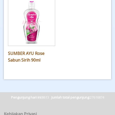
SUMBER AYU Rose
Sabun Sirih 90ml
Pengunjung hari ini:
8613
Jumlah total pengunjung:
27616874
Kebijakan Privasi