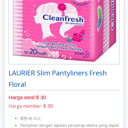
LAURIER Slim Pantyliners Fresh
Floral
Harga awal:$ 30
Harga member:
$ 30
護墊-粉 20入
Pantyliner dengan lapisan penyerap ekstra yang dapat