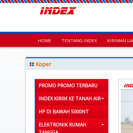
HOME
TENTANG INDEX
KIRIMAN U
Koper
PROMO PROMO TERBARU
INDEX KIRIM KE TANAH AIR
HP DI BAWAH 5000NT
ELEKTRONIK RUMAH
TANGGA