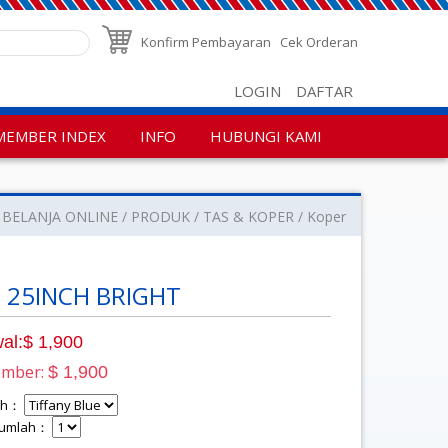
Konfirm Pembayaran
Cek Orderan
LOGIN
DAFTAR
MEMBER INDEX
INFO
HUBUNGI KAMI
BELANJA ONLINE
PRODUK
TAS & KOPER
Koper
 25INCH BRIGHT
al:$ 1,900
ember:
$ 1,900
lih：
 Jumlah：