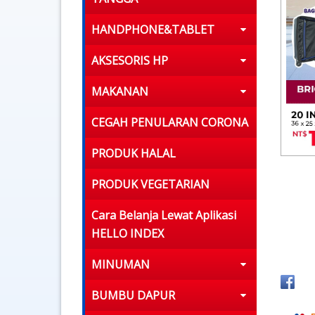
HANDPHONE&TABLET
AKSESORIS HP
MAKANAN
CEGAH PENULARAN CORONA
PRODUK HALAL
PRODUK VEGETARIAN
Cara Belanja Lewat Aplikasi
HELLO INDEX
MINUMAN
BUMBU DAPUR