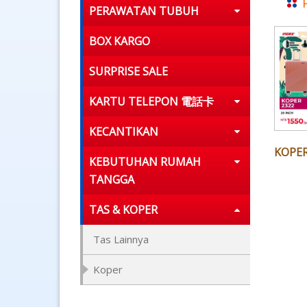
PERAWATAN TUBUH
BOX KARGO
SURPRISE SALE
KARTU TELEPON 電話卡
KECANTIKAN
KOPER
KEBUTUHAN RUMAH
TANGGA
TAS & KOPER
Tas Lainnya
Koper