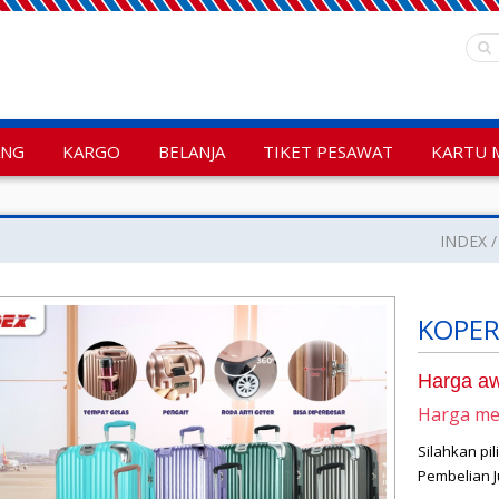
ANG
KARGO
BELANJA
TIKET PESAWAT
KARTU 
INDEX
KOPER
Harga aw
Harga m
Silahkan pi
Pembelian