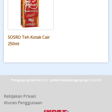
SOSRO Teh Kotak Cair
250ml
Pengunjung hari ini:
3769
Jumlah total pengunjung:
27636085
Kebijakan Privasi
Aturan Penggunaan