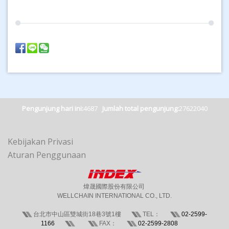
Pengunjung hari ini:
4687
Jumlah total pengunjung:
27622040
Kebijakan Privasi
Aturan Penggunaan
煒晟國際股份有限公司
WELLCHAIN INTERNATIONAL CO., LTD.
台北市中山區雙城街18巷3號1樓
TEL：
02-2599-
1166
FAX：
02-2599-2808