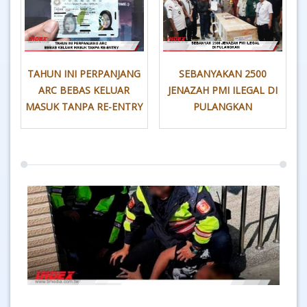
TAHUN INI PERPANJANG
SEBANYAKAN 2500
ARC BEBAS KELUAR
JENAZAH PMI ILEGAL DI
MASUK TANPA RE-ENTRY
PULANGKAN