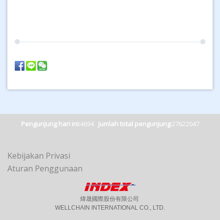
Pengunjung hari ini:
4694
Jumlah total pengunjung:
27622047
Kebijakan Privasi
Aturan Penggunaan
煒晟國際股份有限公司
WELLCHAIN INTERNATIONAL CO., LTD.