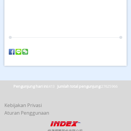
Pengunjung hari ini:
413
Jumlah total pengunjung:
27625966
Kebijakan Privasi
Aturan Penggunaan