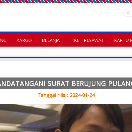
ANG
KARGO
BELANJA
TIKET PESAWAT
KARTU 
ANDATANGANI SURAT BERUJUNG PULANG
Tanggal rilis：2024-01-24