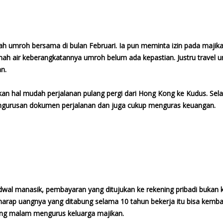
ah umroh bersama di bulan Februari. Ia pun meminta izin pada majik
tanah air keberangkatannya umroh belum ada kepastian. Justru trave
an.
n hal mudah perjalanan pulang pergi dari Hong Kong ke Kudus. Selain
engurusan dokumen perjalanan dan juga cukup menguras keuangan.
adwal manasik, pembayaran yang ditujukan ke rekening pribadi bukan
berharap uangnya yang ditabung selama 10 tahun bekerja itu bisa kem
ang malam mengurus keluarga majikan.