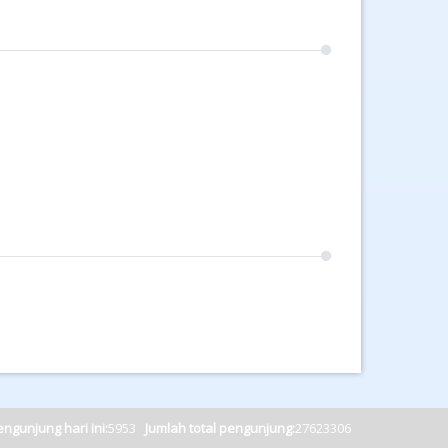
ngunjung hari ini:
5953
Jumlah total pengunjung:
27623306