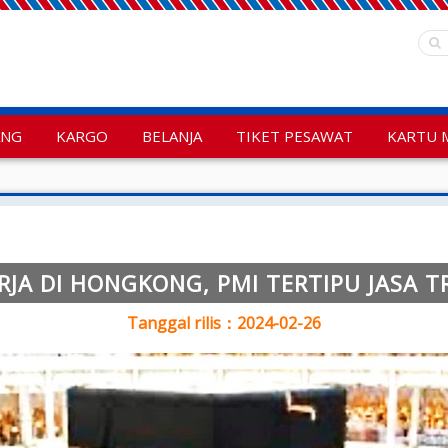
ANG
KARGO
BELANJA
TIKET PESAWAT
KARTU 
RJA DI HONGKONG, PMI TERTIPU JASA 
Tanggal rilis：2024-02-26