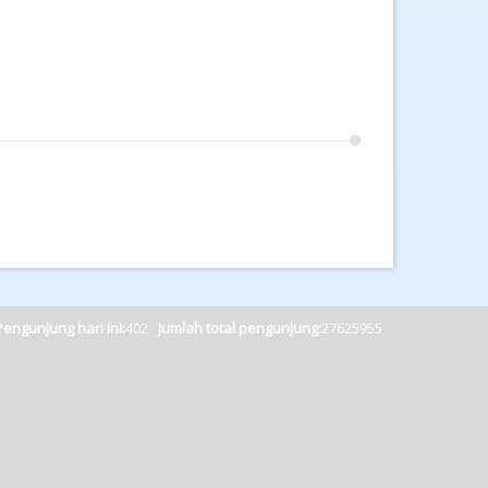
Pengunjung hari ini:
402
Jumlah total pengunjung:
27625955