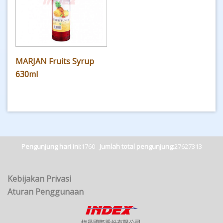
MARJAN Fruits Syrup
630ml
Pengunjung hari ini:
1760
Jumlah total pengunjung:
27627313
Kebijakan Privasi
Aturan Penggunaan
煒晟國際股份有限公司