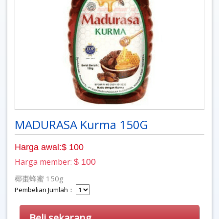
MADURASA Kurma 150G
Harga awal:$ 100
Harga member:
$ 100
椰棗蜂蜜 150g
Pembelian Jumlah：
Beli sekarang