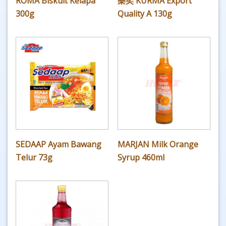
ROMA Biskuit Kelapa
樂奕 KURMA Export
300g
Quality A 130g
SEDAAP Ayam Bawang
MARJAN Milk Orange
Telur 73g
Syrup 460ml