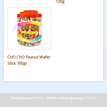
120g
CHO CHO Peanut Wafer
Stick 700gr
Pengunjung hari ini:
152
Jumlah total pengunjung:
27625705