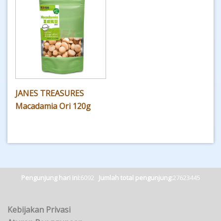
JANES TREASURES
Macadamia Ori 120g
Pengunjung hari ini:
6092
Jumlah total pengunjung:
27623445
Kebijakan Privasi