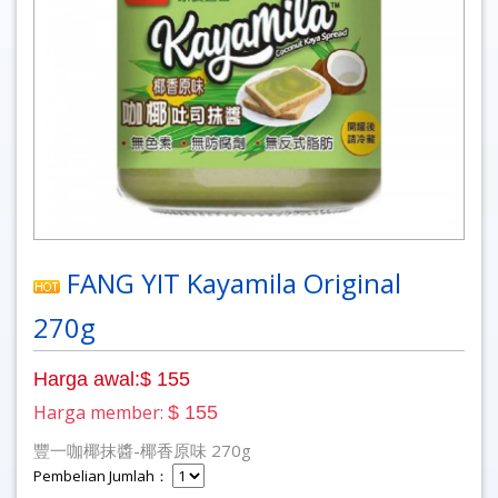
FANG YIT Kayamila Original
270g
Harga awal:$ 155
Harga member:
$ 155
豐一咖椰抹醬-椰香原味 270g
Pembelian Jumlah：