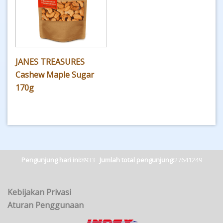
JANES TREASURES
Cashew Maple Sugar
170g
Pengunjung hari ini:
8933
Jumlah total pengunjung:
27641249
Kebijakan Privasi
Aturan Penggunaan