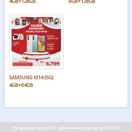
4GB+128GB
6GB+128GB
SAMSUNG M14 (5G)
4GB+64GB
Pengunjung hari ini:
3192
Jumlah total pengunjung:
27628745