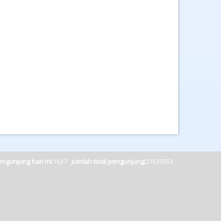
ngunjung hari ini:
1637
Jumlah total pengunjung:
27633953