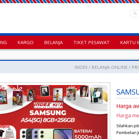
ANG
KARGO
BELANJA
TIKET PESAWAT
KARTU 
INDEX
BELANJA ONLINE
PR
SAMSU
Harga aw
Harga m
Silahkan pi
Pembelian