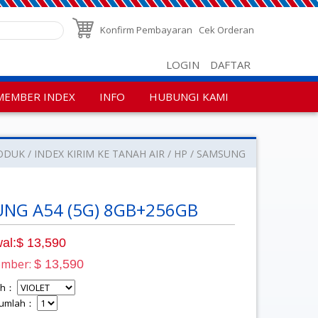
Konfirm Pembayaran
Cek Orderan
LOGIN
DAFTAR
MEMBER INDEX
INFO
HUBUNGI KAMI
ODUK
INDEX KIRIM KE TANAH AIR
HP
SAMSUNG
NG A54 (5G) 8GB+256GB
al:$ 13,590
ember:
$ 13,590
lih：
 Jumlah：