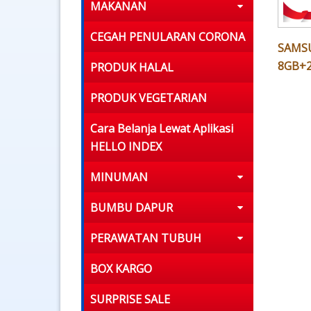
MAKANAN
CEGAH PENULARAN CORONA
SAMSU
8GB+
PRODUK HALAL
PRODUK VEGETARIAN
Cara Belanja Lewat Aplikasi
HELLO INDEX
MINUMAN
BUMBU DAPUR
PERAWATAN TUBUH
BOX KARGO
SURPRISE SALE