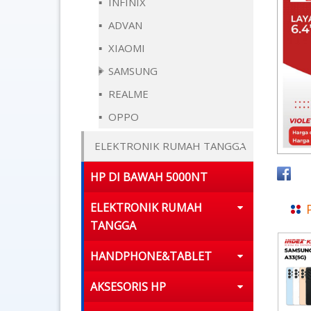
INFINIX
ADVAN
XIAOMI
SAMSUNG
REALME
OPPO
ELEKTRONIK RUMAH TANGGA
HP DI BAWAH 5000NT
ELEKTRONIK RUMAH
TANGGA
HANDPHONE&TABLET
AKSESORIS HP