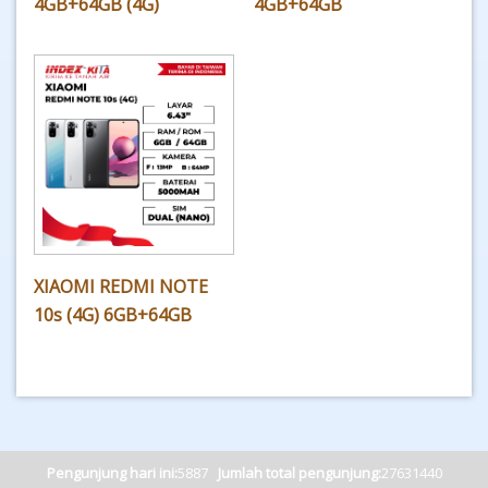
4GB+64GB (4G)
4GB+64GB
XIAOMI REDMI NOTE
10s (4G) 6GB+64GB
Pengunjung hari ini:
5887
Jumlah total pengunjung:
27631440