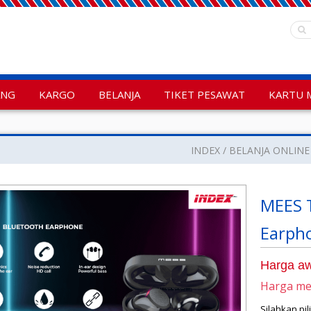
ANG
KARGO
BELANJA
TIKET PESAWAT
KARTU 
INDEX
BELANJA ONLINE
MEES T
Earph
Harga aw
Harga m
Silahkan pi