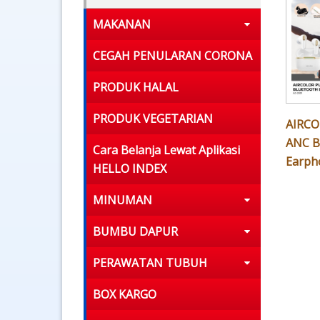
MAKANAN
CEGAH PENULARAN CORONA
PRODUK HALAL
PRODUK VEGETARIAN
AIRCO
ANC B
Cara Belanja Lewat Aplikasi
Earph
HELLO INDEX
MINUMAN
BUMBU DAPUR
PERAWATAN TUBUH
BOX KARGO