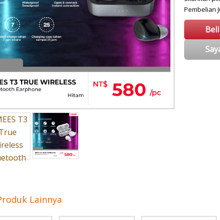
Pembelian
Bel
Say
Produk Lainnya