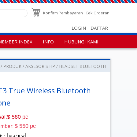
Konfirm Pembayaran
Cek Orderan
LOGIN
DAFTAR
MEMBER INDEX
INFO
HUBUNGI KAMI
PRODUK
AKSESORIS HP
HEADSET BLUETOOTH
3 True Wireless Bluetooth
one
al:$ 580 pc
ember:
$ 550 pc
lih：