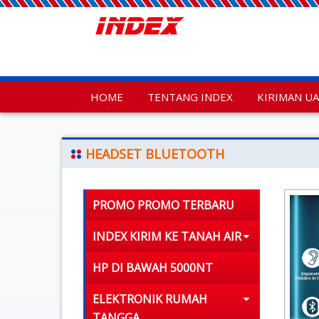
HOME
TENTANG INDEX
KIRIMAN U
HEADSET BLUETOOTH
PROMO PROMO TERBARU
INDEX KIRIM KE TANAH AIR
HP DI BAWAH 5000NT
ELEKTRONIK RUMAH
TANGGA