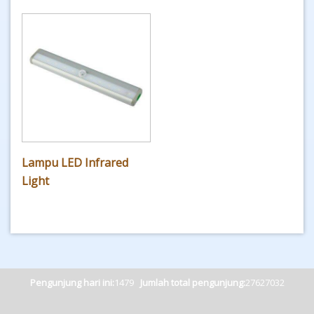
Lampu LED Infrared
Light
Pengunjung hari ini:
1479
Jumlah total pengunjung:
27627032