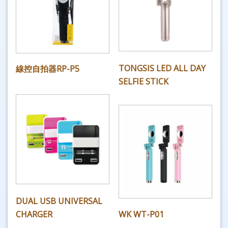
TONGSIS LED ALL DAY
線控自拍器RP-P5
SELFIE STICK
DUAL USB UNIVERSAL
CHARGER
WK WT-P01