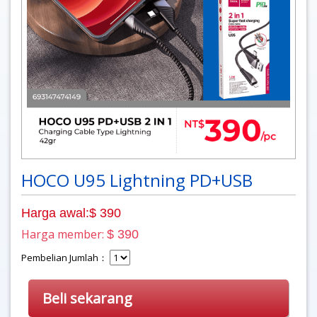
HOCO U95 Lightning PD+USB
Harga awal:$ 390
Harga member:
$ 390
Pembelian Jumlah：
Beli sekarang