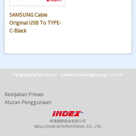
SAMSUNG Cable
Original USB To TYPE-
C-Black
Pengunjung hari ini:
3361
Jumlah total pengunjung:
27660141
Kebijakan Privasi
Aturan Penggunaan
煒晟國際股份有限公司
WELLCHAIN INTERNATIONAL CO., LTD.