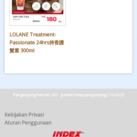
LOLANE Treatment-
Passionate 24hrs持香護
髮素 300ml
Pengunjung hari ini:
2485
Jumlah total pengunjung:
27628038
Kebijakan Privasi
Aturan Penggunaan