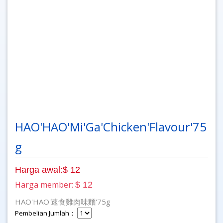
HAO'HAO'Mi'Ga'Chicken'Flavour'75
g
Harga awal:$ 12
Harga member:
$ 12
HAO'HAO'速食雞肉味麵'75g
Pembelian Jumlah：