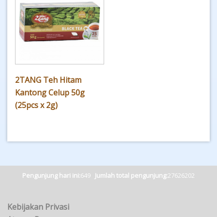
2TANG Teh Hitam
Kantong Celup 50g
(25pcs x 2g)
Pengunjung hari ini:
649
Jumlah total pengunjung:
27626202
Kebijakan Privasi