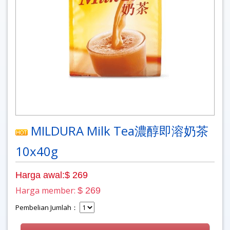
MILDURA Milk Tea濃醇即溶奶茶
10x40g
Harga awal:$ 269
Harga member:
$ 269
Pembelian Jumlah：