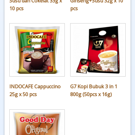
Susu dan Cokelat 33g x
Ginseng+Susu 32g x 10
10 pcs
pcs
INDOCAFE Cappuccino
G7 Kopi Bubuk 3 in 1
25g x 50 pcs
800g (50pcs x 16g)