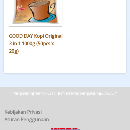
GOOD DAY Kopi Original
3 in 1 1000g (50pcs x
20g)
Pengunjung hari ini:
6218
Jumlah total pengunjung:
27623571
Kebijakan Privasi
Aturan Penggunaan