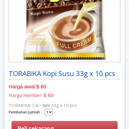
TORABIKA Kopi Susu 33g x 10 pcs
Harga awal:$ 60
Harga member:
$ 60
TORABIKA
33g x 10 pcs
三合一咖啡
Pembelian Jumlah：
Beli sekarang