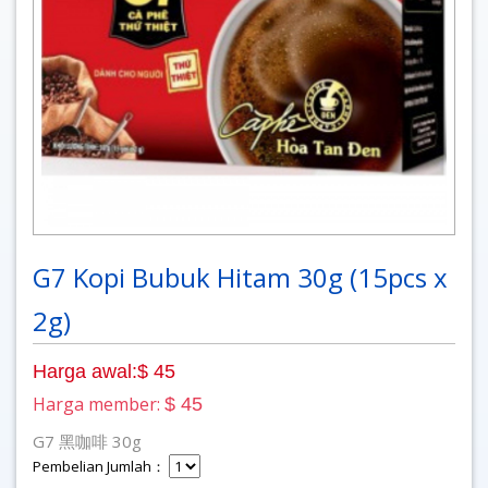
G7 Kopi Bubuk Hitam 30g (15pcs x
2g)
Harga awal:$ 45
Harga member:
$ 45
G7 黑咖啡 30g
Pembelian Jumlah：