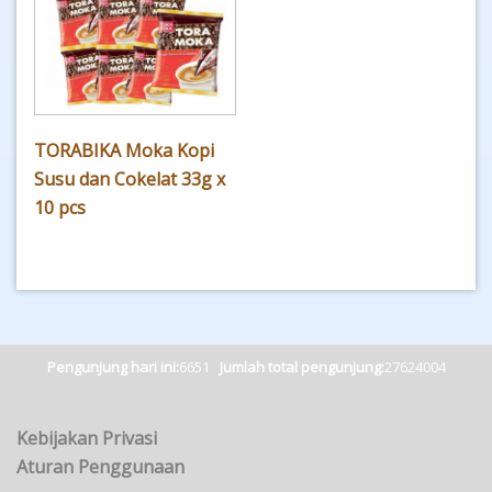
TORABIKA Moka Kopi
Susu dan Cokelat 33g x
10 pcs
Pengunjung hari ini:
6651
Jumlah total pengunjung:
27624004
Kebijakan Privasi
Aturan Penggunaan