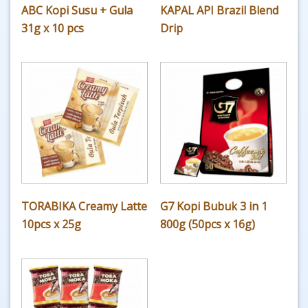
ABC Kopi Susu + Gula
KAPAL API Brazil Blend
31g x 10 pcs
Drip
TORABIKA Creamy Latte
G7 Kopi Bubuk 3 in 1
10pcs x 25g
800g (50pcs x 16g)