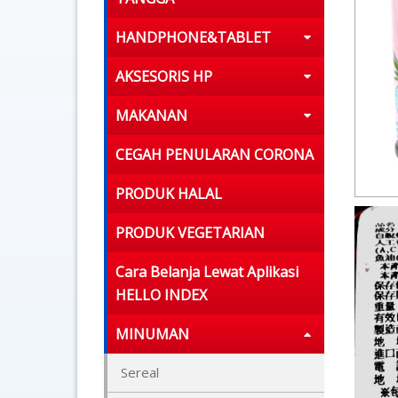
HANDPHONE&TABLET
AKSESORIS HP
MAKANAN
CEGAH PENULARAN CORONA
PRODUK HALAL
PRODUK VEGETARIAN
Cara Belanja Lewat Aplikasi
HELLO INDEX
MINUMAN
Sereal