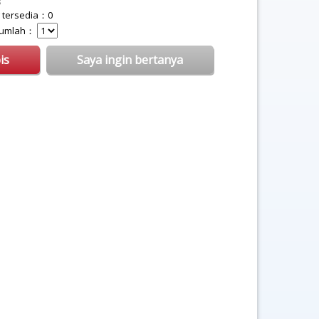
g tersedia：0
 Jumlah：
is
Saya ingin bertanya