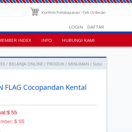
Konfirm Pembayaran
Cek Orderan
LOGIN
DAFTAR
MEMBER INDEX
INFO
HUBUNGI KAMI
DEX
BELANJA ONLINE
PRODUK
MINUMAN
Susu
AN FLAG Cocopandan Kental
al:$ 55
ember:
$ 55
g