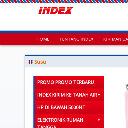
HOME
TENTANG INDEX
KIRIMAN U
Susu
PROMO PROMO TERBARU
INDEX KIRIM KE TANAH AIR
HP DI BAWAH 5000NT
ELEKTRONIK RUMAH
TANGGA