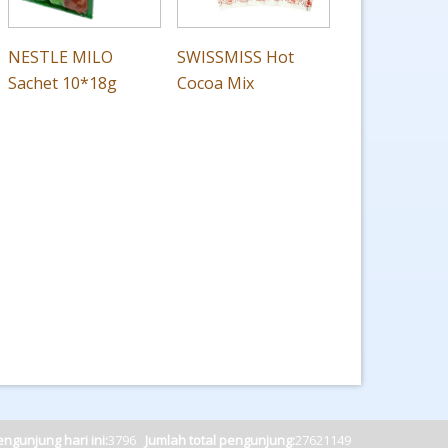
NESTLE MILO
SWISSMISS Hot
Sachet 10*18g
Cocoa Mix
ngunjung hari ini:
3796
Jumlah total pengunjung:
27621149