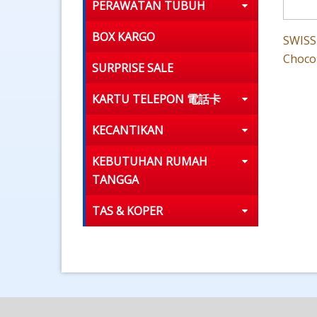
PERAWATAN TUBUH
BOX KARGO
SWISS
Choco
SURPRISE SALE
KARTU TELEPON 電話卡
KECANTIKAN
KEBUTUHAN RUMAH
TANGGA
TAS & KOPER