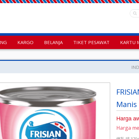
ANG
KARGO
BELANJA
TIKET PESAWAT
KARTU 
IN
FRISI
Manis
Harga aw
Harga m
煉乳-罐 370