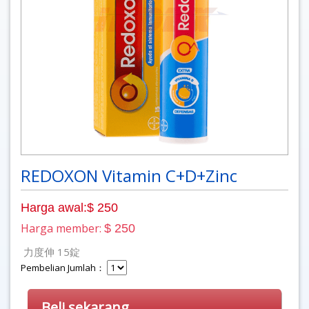
REDOXON Vitamin C+D+Zinc
Harga awal:$ 250
Harga member:
$ 250
力度伸 15錠
Pembelian Jumlah：
Beli sekarang