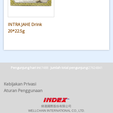
INTRA JAHE Drink
20*22.5g
Pengunjung hari ini:
7488
Jumlah total pengunjung:
27624841
Kebijakan Privasi
Aturan Penggunaan
煒晟國際股份有限公司
WELLCHAIN INTERNATIONAL CO., LTD.