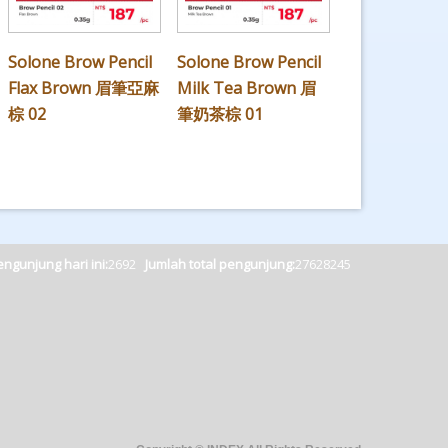
Solone Brow Pencil
Solone Brow Pencil
Flax Brown 眉筆亞麻
Milk Tea Brown 眉
棕 02
筆奶茶棕 01
ngunjung hari ini:
2692
Jumlah total pengunjung:
27628245