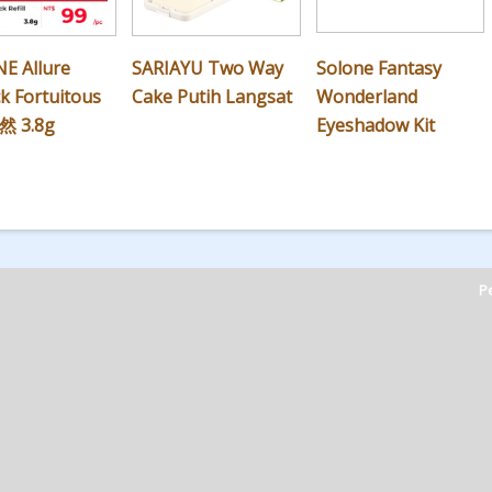
E Allure
SARIAYU Two Way
Solone Fantasy
ck Fortuitous
Cake Putih Langsat
Wonderland
然 3.8g
Eyeshadow Kit
Pe