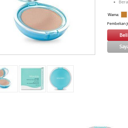
Ber
Warna
Pembelian
Bel
Say