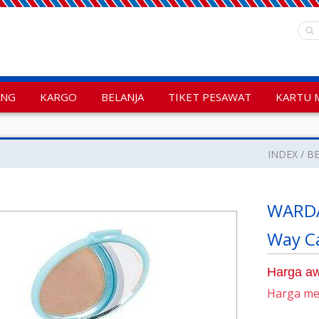
ANG
KARGO
BELANJA
TIKET PESAWAT
KARTU 
INDEX
BE
WARDA
Way C
Harga aw
Harga m