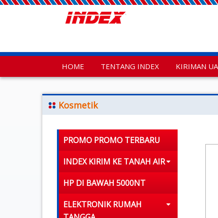
HOME
TENTANG INDEX
KIRIMAN U
Kosmetik
PROMO PROMO TERBARU
INDEX KIRIM KE TANAH AIR
HP DI BAWAH 5000NT
ELEKTRONIK RUMAH
TANGGA