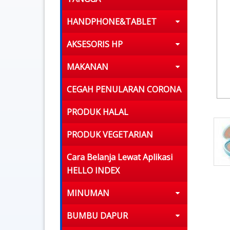
HANDPHONE&TABLET
AKSESORIS HP
MAKANAN
CEGAH PENULARAN CORONA
PRODUK HALAL
PRODUK VEGETARIAN
Cara Belanja Lewat Aplikasi
HELLO INDEX
MINUMAN
BUMBU DAPUR