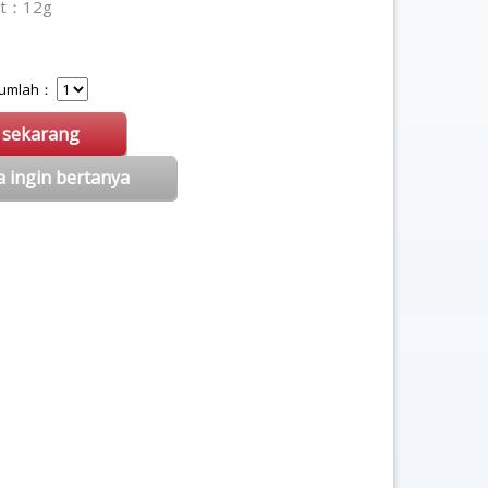
at：12g
 Jumlah：
i sekarang
a ingin bertanya