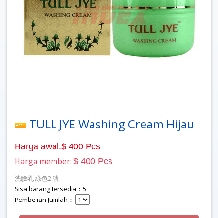
TULL JYE Washing Cream Hijau
Harga awal:$ 400 Pcs
Harga member:
$ 400 Pcs
洗臉乳 綠色2 號
Sisa barang tersedia：5
Pembelian Jumlah：