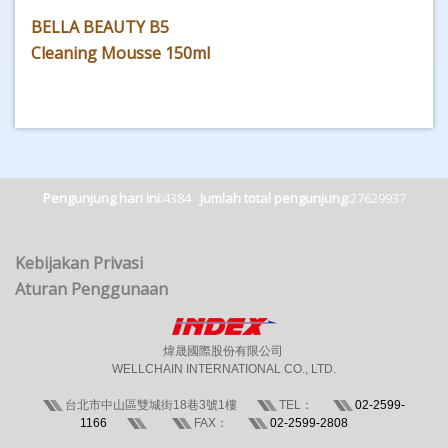
BELLA BEAUTY B5
Cleaning Mousse 150ml
Pengunjung hari ini:
4384
Jumlah total pengunjung:
27629937
Kebijakan Privasi
Aturan Penggunaan
煒晟國際股份有限公司
WELLCHAIN INTERNATIONAL CO., LTD.
台北市中山區雙城街18巷3號1樓
TEL：
02-2599-
1166
FAX：
02-2599-2808