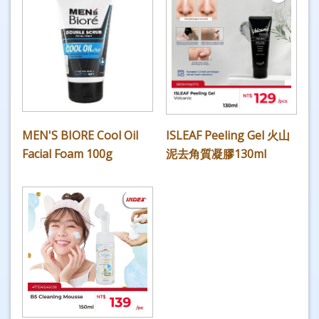
MEN'S BIORE Cool Oil
ISLEAF Peeling Gel 火山
Facial Foam 100g
泥去角質凝膠130ml