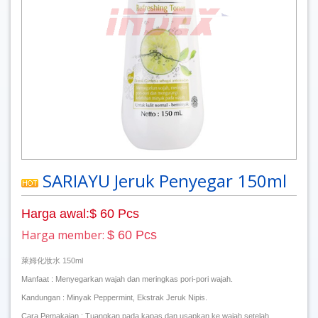
SARIAYU Jeruk Penyegar 150ml
Harga awal:$ 60 Pcs
Harga member:
$ 60 Pcs
萊姆化妝水 150ml
Manfaat : Menyegarkan wajah dan meringkas pori-pori wajah.
Kandungan : Minyak Peppermint, Ekstrak Jeruk Nipis.
Cara Pemakaian : Tuangkan pada kapas dan usapkan ke wajah setelah