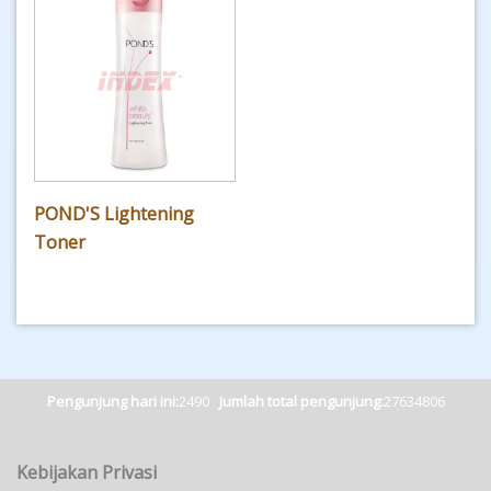
POND'S Lightening
Toner
Pengunjung hari ini:
2490
Jumlah total pengunjung:
27634806
Kebijakan Privasi